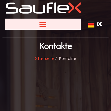
EN
FR
DE
SV
Kontakte
Startseite
/ Kontakte