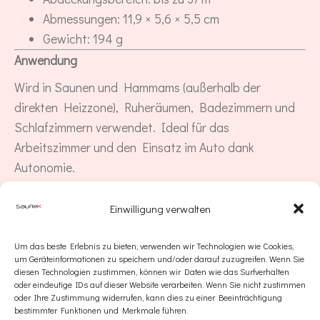
Abmessungen: 11,9 × 5,6 × 5,5 cm
Gewicht: 194 g
Anwendung
Wird in Saunen und Hammams (außerhalb der
direkten Heizzone), Ruheräumen, Badezimmern und
Schlafzimmern verwendet. Ideal für das
Arbeitszimmer und den Einsatz im Auto dank
Autonomie.
Ergebnis
Einwilligung verwalten
NanoMist PRO schafft einen stabilen aromatischen
Hintergrund, der an das Ziel angepasst werden kann:
Um das beste Erlebnis zu bieten, verwenden wir Technologien wie Cookies,
um Geräteinformationen zu speichern und/oder darauf zuzugreifen. Wenn Sie
Entspannung, Schlaf, Konzentration oder
diesen Technologien zustimmen, können wir Daten wie das Surfverhalten
Unterstützung des Immunsystems. Regelmäßige
oder eindeutige IDs auf dieser Website verarbeiten. Wenn Sie nicht zustimmen
oder Ihre Zustimmung widerrufen, kann dies zu einer Beeinträchtigung
Anwendung hilft, ein persönliches Erholungsritual zu
bestimmter Funktionen und Merkmale führen.